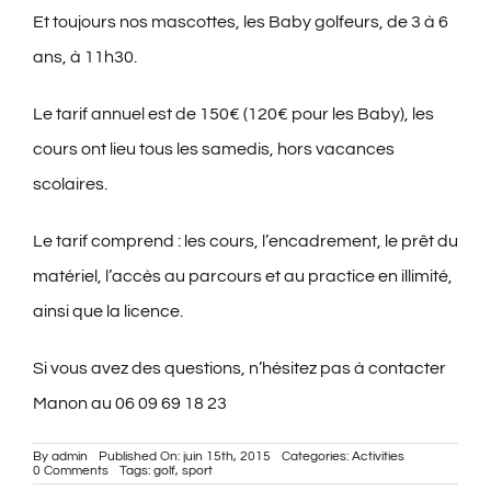
Et toujours nos mascottes, les Baby golfeurs, de 3 à 6
ans, à 11h30.
Le tarif annuel est de 150€ (120€ pour les Baby), les
cours ont lieu tous les samedis, hors vacances
scolaires.
Le tarif comprend : les cours, l’encadrement, le prêt du
matériel, l’accès au parcours et au practice en illimité,
ainsi que la licence.
Si vous avez des questions, n’hésitez pas à contacter
Manon au 06 09 69 18 23
By
admin
Published On: juin 15th, 2015
Categories:
Activities
on
0 Comments
Tags:
golf
,
sport
C’est