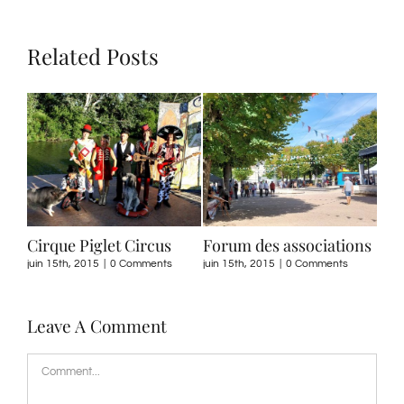
la
rentrée,
reprise
de
Related Posts
l’école
de
golf
Cirque Piglet Circus
Forum des associations
juin 15th, 2015
|
0 Comments
juin 15th, 2015
|
0 Comments
Leave A Comment
Comment